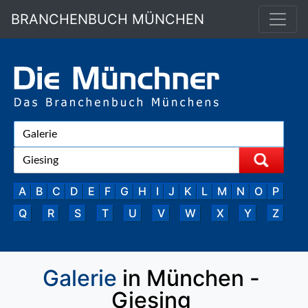
BRANCHENBUCH MÜNCHEN
A
B
C
D
E
F
G
H
I
J
K
L
M
N
O
P
Q
R
S
T
U
V
W
X
Y
Z
Galerie
in München -
Giesing