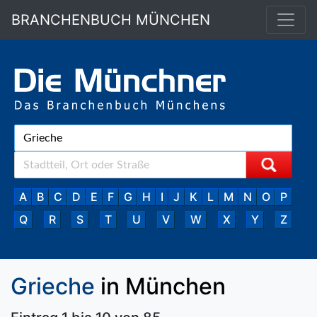
BRANCHENBUCH MÜNCHEN
A
B
C
D
E
F
G
H
I
J
K
L
M
N
O
P
Q
R
S
T
U
V
W
X
Y
Z
Grieche
in München