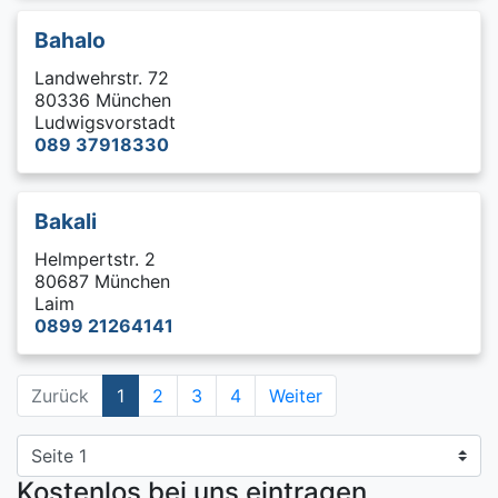
Bahalo
Landwehrstr. 72
80336 München
Ludwigsvorstadt
089 37918330
Bakali
Helmpertstr. 2
80687 München
Laim
0899 21264141
Zurück
1
2
3
4
Weiter
Kostenlos bei uns eintragen