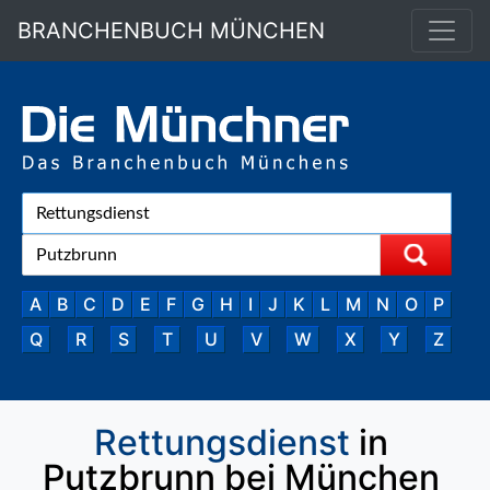
BRANCHENBUCH MÜNCHEN
A
B
C
D
E
F
G
H
I
J
K
L
M
N
O
P
Q
R
S
T
U
V
W
X
Y
Z
Rettungsdienst
in
Putzbrunn bei München