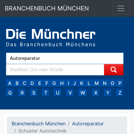
BRANCHENBUCH MÜNCHEN
A
B
C
D
E
F
G
H
I
J
K
L
M
N
O
P
Q
R
S
T
U
V
W
X
Y
Z
Branchenbuch München
Autoreparatur
Schuster Autotechnik