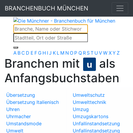
BRANCHENBUCH MÜNCHEN
A
B
C
D
E
F
G
H
I
J
K
L
M
N
O
P
Q
R
S
T
U
V
W
X
Y
Z
Branchen mit
als
u
Anfangsbuchstaben
Übersetzung
Umweltschutz
Übersetzung Italienisch
Umwelttechnik
Uhren
Umzug
Uhrmacher
Umzugskartons
Umstandsmode
Unfallinstandsetzung
Umwelt
Unfallinstandsetzung