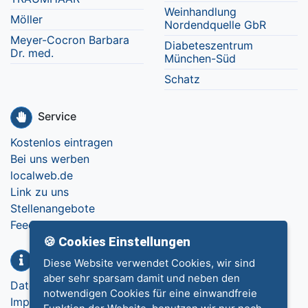
Weinhandlung
Möller
Nordendquelle GbR
Meyer-Cocron Barbara
Diabeteszentrum
Dr. med.
München-Süd
Schatz
Service
Kostenlos eintragen
Bei uns werben
localweb.de
Link zu uns
Stellenangebote
Feedback
🍪 Cookies Einstellungen
Info
Diese Website verwendet Cookies, wir sind
aber sehr sparsam damit und neben den
Datenschutz
notwendigen Cookies für eine einwandfreie
Impressum