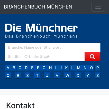
BRANCHENBUCH MÜNCHEN
A
B
C
D
E
F
G
H
I
J
K
L
M
N
O
P
Q
R
S
T
U
V
W
X
Y
Z
Kontakt