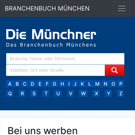
BRANCHENBUCH MÜNCHEN
A
B
C
D
E
F
G
H
I
J
K
L
M
N
O
P
Q
R
S
T
U
V
W
X
Y
Z
Bei uns werben