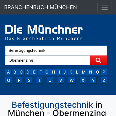
BRANCHENBUCH MÜNCHEN
A
B
C
D
E
F
G
H
I
J
K
L
M
N
O
P
Q
R
S
T
U
V
W
X
Y
Z
Befestigungstechnik
in
München - Obermenzing