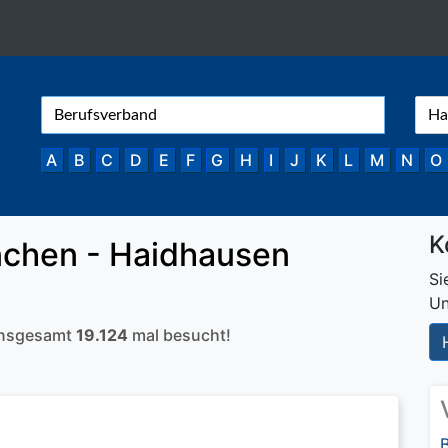
A
B
C
D
E
F
G
H
I
J
K
L
M
N
O
K
chen - Haidhausen
Si
Un
 insgesamt
19.124
mal besucht!