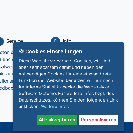
Service
Info
🍪 Cookies Einstellungen
stenlos eintragen
Datenschutz
i uns werben
Impressum
Diese Website verwendet Cookies, wir sind
calweb.de
Kontakt
aber sehr sparsam damit und neben den
nk zu uns
notwendigen Cookies für eine einwandfreie
Funktion der Website, benutzen wir nur noch
ellenangebote
für interne Statistikzwecke die Webanalyse
edback
Software Matomo. Für weitere Infos bzgl. des
Datenschutzes, können Sie den folgenden Link
anklicken:
Weitere Infos
Alle akzeptieren
Personalisieren