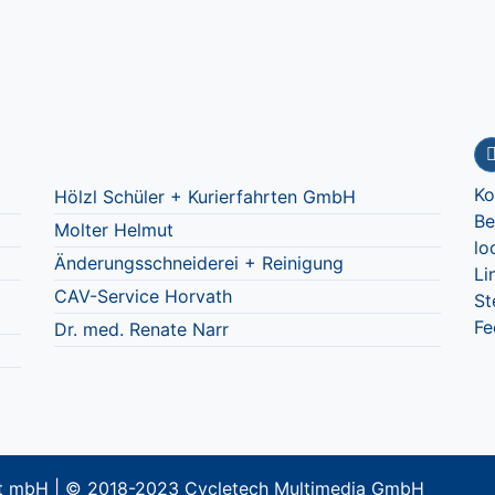
Ko
Hölzl Schüler + Kurierfahrten GmbH
Be
Molter Helmut
lo
Änderungsschneiderei + Reinigung
Li
CAV-Service Horvath
St
Fe
Dr. med. Renate Narr
aft mbH | © 2018-2023 Cycletech Multimedia GmbH