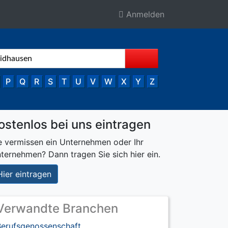
Anmelden
P
Q
R
S
T
U
V
W
X
Y
Z
ostenlos bei uns eintragen
e vermissen ein Unternehmen oder Ihr
ternehmen? Dann tragen Sie sich hier ein.
Hier eintragen
Verwandte Branchen
Berufsgenossenschaft