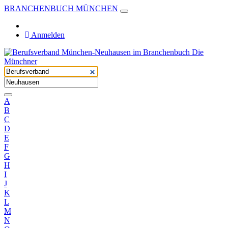
BRANCHENBUCH MÜNCHEN
Anmelden
A
B
C
D
E
F
G
H
I
J
K
L
M
N