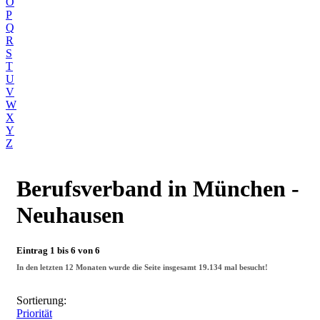
O
P
Q
R
S
T
U
V
W
X
Y
Z
Berufsverband
in München -
Neuhausen
Eintrag 1 bis 6 von 6
In den letzten 12 Monaten wurde die Seite insgesamt
19.134
mal besucht!
Sortierung:
Priorität