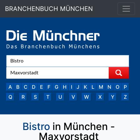
BRANCHENBUCH MÜNCHEN
A
B
C
D
E
F
G
H
I
J
K
L
M
N
O
P
Q
R
S
T
U
V
W
X
Y
Z
Bistro
in München -
Maxvorstadt