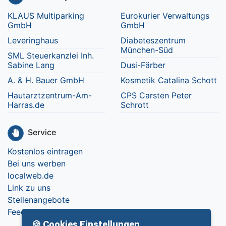
KLAUS Multiparking
Eurokurier Verwaltungs
GmbH
GmbH
Leveringhaus
Diabeteszentrum
München-Süd
SML Steuerkanzlei Inh.
Sabine Lang
Dusi-Färber
A. & H. Bauer GmbH
Kosmetik Catalina Schott
Hautarztzentrum-Am-
CPS Carsten Peter
Harras.de
Schrott
Service
Kostenlos eintragen
Bei uns werben
localweb.de
Link zu uns
Stellenangebote
Feedback
🍪 Cookies Einstellungen