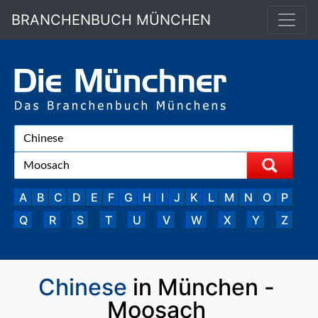
BRANCHENBUCH MÜNCHEN
A
B
C
D
E
F
G
H
I
J
K
L
M
N
O
P
Q
R
S
T
U
V
W
X
Y
Z
Chinese
in München -
Moosach