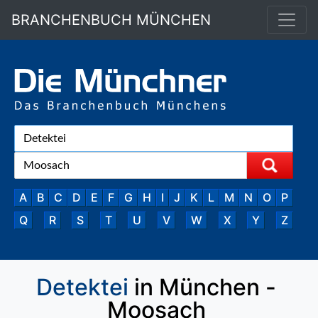
BRANCHENBUCH MÜNCHEN
A
B
C
D
E
F
G
H
I
J
K
L
M
N
O
P
Q
R
S
T
U
V
W
X
Y
Z
Detektei
in München -
Moosach