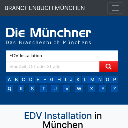
BRANCHENBUCH MÜNCHEN
A
B
C
D
E
F
G
H
I
J
K
L
M
N
O
P
Q
R
S
T
U
V
W
X
Y
Z
EDV Installation
in
München