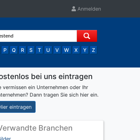
Anmelden
P
Q
R
S
T
U
V
W
X
Y
Z
ostenlos bei uns eintragen
e vermissen ein Unternehmen oder Ihr
ternehmen? Dann tragen Sie sich hier ein.
Hier eintragen
Verwandte Branchen
ilder