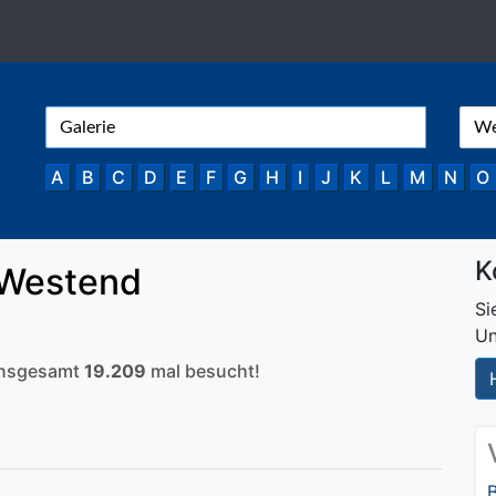
A
B
C
D
E
F
G
H
I
J
K
L
M
N
O
K
 Westend
Si
Un
 insgesamt
19.209
mal besucht!
B