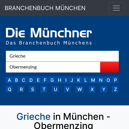
BRANCHENBUCH MÜNCHEN
A
B
C
D
E
F
G
H
I
J
K
L
M
N
O
P
Q
R
S
T
U
V
W
X
Y
Z
Grieche
in München -
Obermenzing