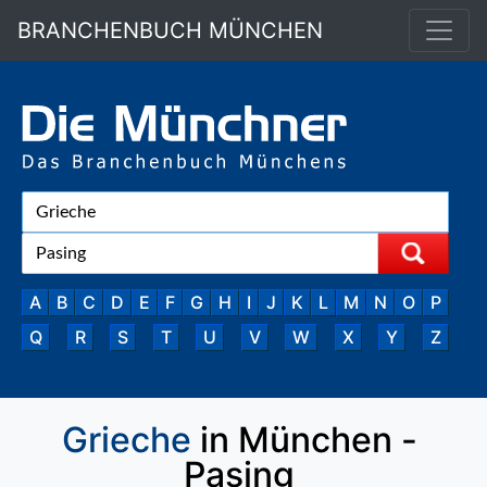
BRANCHENBUCH MÜNCHEN
A
B
C
D
E
F
G
H
I
J
K
L
M
N
O
P
Q
R
S
T
U
V
W
X
Y
Z
Grieche
in München -
Pasing