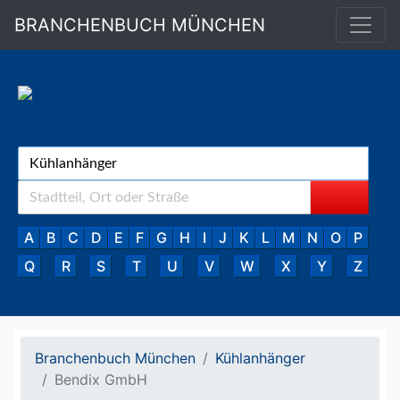
BRANCHENBUCH MÜNCHEN
A
B
C
D
E
F
G
H
I
J
K
L
M
N
O
P
Q
R
S
T
U
V
W
X
Y
Z
Branchenbuch München
Kühlanhänger
Bendix GmbH