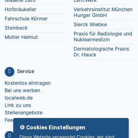
Hofbräukeller
Verkehrsinstitut München
Hunger GmbH
Fahrschule Körmer
Sierck Wiebke
Steinbeck
Praxis für Radiologie und
Molter Helmut
Nuklearmedizin
Dermatologische Praxis
Dr. Hauck
Service
Kostenlos eintragen
Bei uns werben
localweb.de
Link zu uns
Stellenangebote
Feedback
🍪 Cookies Einstellungen
Info
Diese Website verwendet Cookies, wir sind