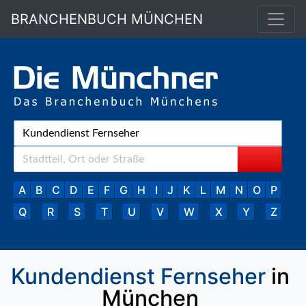
BRANCHENBUCH MÜNCHEN
A
B
C
D
E
F
G
H
I
J
K
L
M
N
O
P
Q
R
S
T
U
V
W
X
Y
Z
Kundendienst Fernseher
in
München