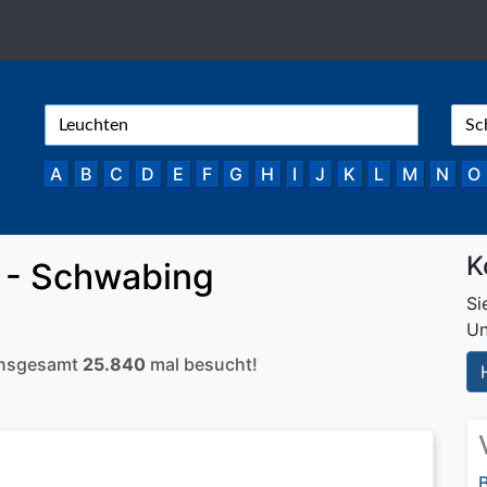
A
B
C
D
E
F
G
H
I
J
K
L
M
N
O
K
 - Schwabing
Si
Un
 insgesamt
25.840
mal besucht!