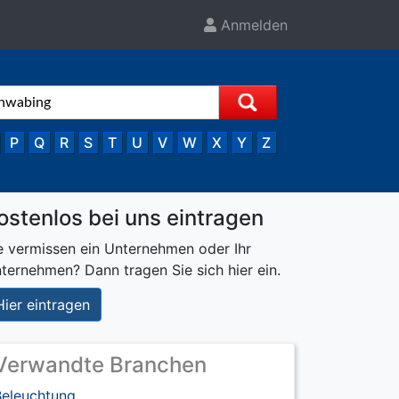
Anmelden
P
Q
R
S
T
U
V
W
X
Y
Z
ostenlos bei uns eintragen
e vermissen ein Unternehmen oder Ihr
ternehmen? Dann tragen Sie sich hier ein.
Hier eintragen
Verwandte Branchen
Beleuchtung