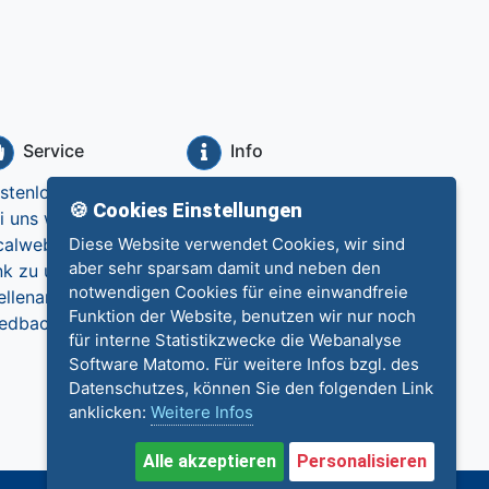
Service
Info
stenlos eintragen
Datenschutz
🍪 Cookies Einstellungen
i uns werben
Impressum
calweb.de
Diese Website verwendet Cookies, wir sind
Kontakt
aber sehr sparsam damit und neben den
nk zu uns
notwendigen Cookies für eine einwandfreie
ellenangebote
Funktion der Website, benutzen wir nur noch
edback
für interne Statistikzwecke die Webanalyse
Software Matomo. Für weitere Infos bzgl. des
Datenschutzes, können Sie den folgenden Link
anklicken:
Weitere Infos
Alle akzeptieren
Personalisieren