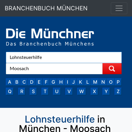
BRANCHENBUCH MÜNCHEN
A
B
C
D
E
F
G
H
I
J
K
L
M
N
O
P
Q
R
S
T
U
V
W
X
Y
Z
Lohnsteuerhilfe
in
München - Moosach