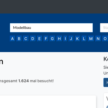
A
B
C
D
E
F
G
H
I
J
K
L
M
N
O
K
n
Si
Un
 insgesamt
1.624
mal besucht!
A