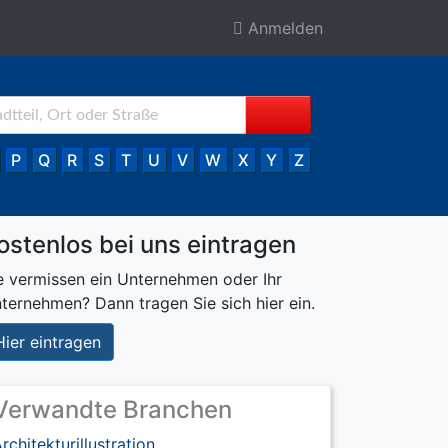
Anmelden
P
Q
R
S
T
U
V
W
X
Y
Z
ostenlos bei uns eintragen
e vermissen ein Unternehmen oder Ihr
ternehmen? Dann tragen Sie sich hier ein.
Hier eintragen
Verwandte Branchen
rchitekturillustration