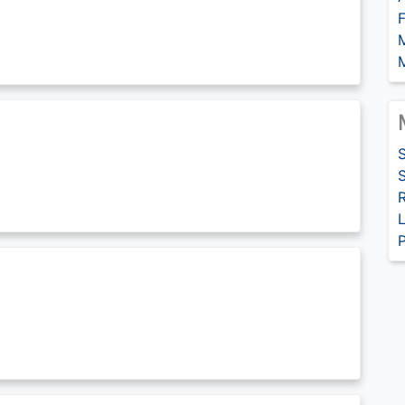
S
L
P