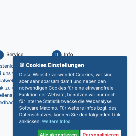
Service
Info
🍪 Cookies Einstellungen
stenlos eintragen
Datenschutz
i uns werben
Impressum
Diese Website verwendet Cookies, wir sind
calweb.de
Kontakt
aber sehr sparsam damit und neben den
nk zu uns
notwendigen Cookies für eine einwandfreie
Funktion der Website, benutzen wir nur noch
ellenangebote
für interne Statistikzwecke die Webanalyse
edback
Software Matomo. Für weitere Infos bzgl. des
Datenschutzes, können Sie den folgenden Link
anklicken:
Weitere Infos
Alle akzeptieren
Personalisieren