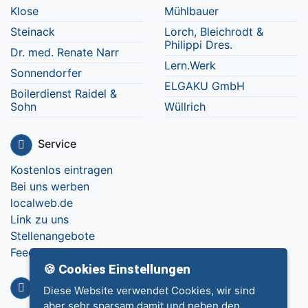
Klose
Mühlbauer
Steinack
Lorch, Bleichrodt &
Philippi Dres.
Dr. med. Renate Narr
Lern.Werk
Sonnendorfer
ELGAKU GmbH
Boilerdienst Raidel &
Sohn
Wüllrich
Service
Kostenlos eintragen
Bei uns werben
localweb.de
Link zu uns
Stellenangebote
Feedback
🍪 Cookies Einstellungen
Info
Diese Website verwendet Cookies, wir sind
aber sehr sparsam damit und neben den