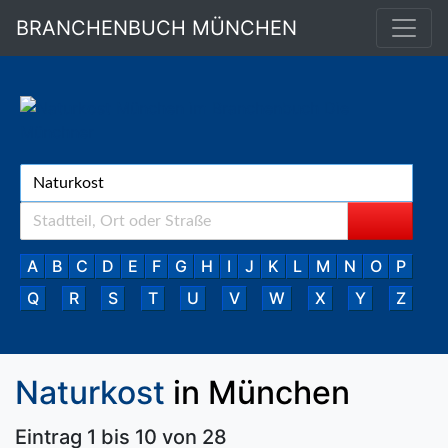
BRANCHENBUCH MÜNCHEN
A
B
C
D
E
F
G
H
I
J
K
L
M
N
O
P
Q
R
S
T
U
V
W
X
Y
Z
Naturkost
in München
Eintrag 1 bis 10 von 28