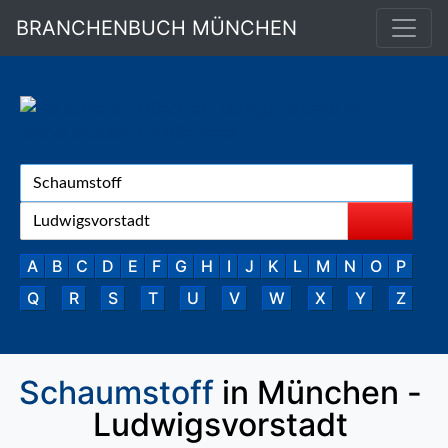
BRANCHENBUCH MÜNCHEN
A
B
C
D
E
F
G
H
I
J
K
L
M
N
O
P
Q
R
S
T
U
V
W
X
Y
Z
Schaumstoff
in München -
Ludwigsvorstadt