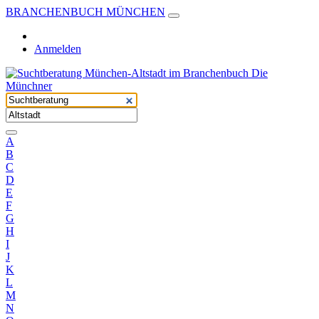
BRANCHENBUCH MÜNCHEN
Anmelden
A
B
C
D
E
F
G
H
I
J
K
L
M
N