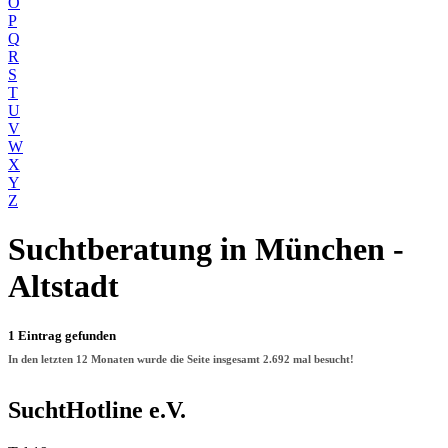
O
P
Q
R
S
T
U
V
W
X
Y
Z
Suchtberatung
in München -
Altstadt
1 Eintrag gefunden
In den letzten 12 Monaten wurde die Seite insgesamt
2.692
mal besucht!
SuchtHotline e.V.