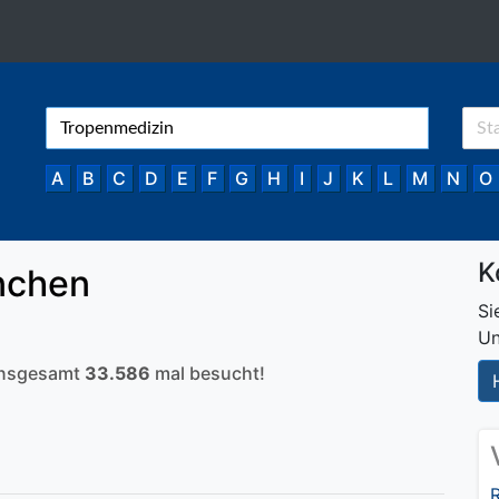
A
B
C
D
E
F
G
H
I
J
K
L
M
N
O
K
nchen
Si
Un
 insgesamt
33.586
mal besucht!