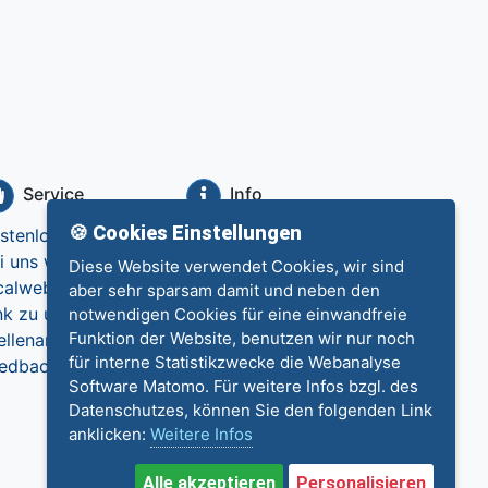
Service
Info
🍪 Cookies Einstellungen
stenlos eintragen
Datenschutz
i uns werben
Impressum
Diese Website verwendet Cookies, wir sind
calweb.de
Kontakt
aber sehr sparsam damit und neben den
nk zu uns
notwendigen Cookies für eine einwandfreie
Funktion der Website, benutzen wir nur noch
ellenangebote
für interne Statistikzwecke die Webanalyse
edback
Software Matomo. Für weitere Infos bzgl. des
Datenschutzes, können Sie den folgenden Link
anklicken:
Weitere Infos
Alle akzeptieren
Personalisieren