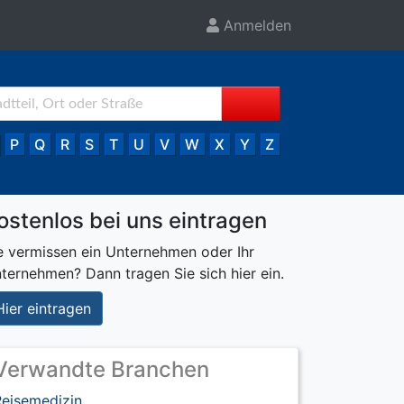
Anmelden
P
Q
R
S
T
U
V
W
X
Y
Z
ostenlos bei uns eintragen
e vermissen ein Unternehmen oder Ihr
ternehmen? Dann tragen Sie sich hier ein.
Hier eintragen
Verwandte Branchen
Reisemedizin