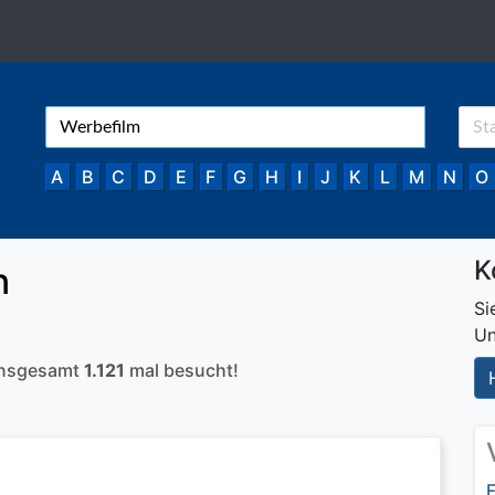
A
B
C
D
E
F
G
H
I
J
K
L
M
N
O
K
n
Si
Un
 insgesamt
1.121
mal besucht!