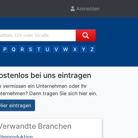
Anmelden
P
Q
R
S
T
U
V
W
X
Y
Z
ostenlos bei uns eintragen
e vermissen ein Unternehmen oder Ihr
ternehmen? Dann tragen Sie sich hier ein.
Hier eintragen
Verwandte Branchen
Filmproduktion