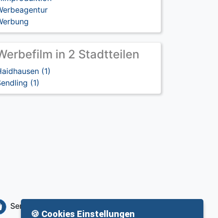
Werbeagentur
Werbung
Werbefilm in 2 Stadtteilen
aidhausen (1)
endling (1)
Service
Info
🍪 Cookies Einstellungen