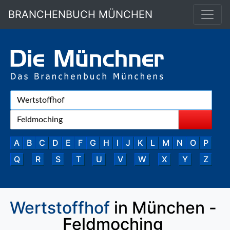
BRANCHENBUCH MÜNCHEN
A
B
C
D
E
F
G
H
I
J
K
L
M
N
O
P
Q
R
S
T
U
V
W
X
Y
Z
Wertstoffhof
in München -
Feldmoching