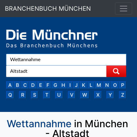
BRANCHENBUCH MÜNCHEN
A
B
C
D
E
F
G
H
I
J
K
L
M
N
O
P
Q
R
S
T
U
V
W
X
Y
Z
Wettannahme
in München
- Altstadt