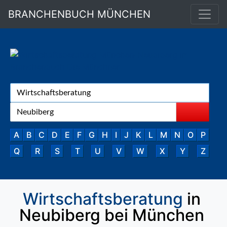
BRANCHENBUCH MÜNCHEN
A
B
C
D
E
F
G
H
I
J
K
L
M
N
O
P
Q
R
S
T
U
V
W
X
Y
Z
Wirtschaftsberatung
in
Neubiberg bei München