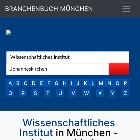
BRANCHENBUCH MÜNCHEN
A
B
C
D
E
F
G
H
I
J
K
L
M
N
O
P
Q
R
S
T
U
V
W
X
Y
Z
Wissenschaftliches
Institut
in München -