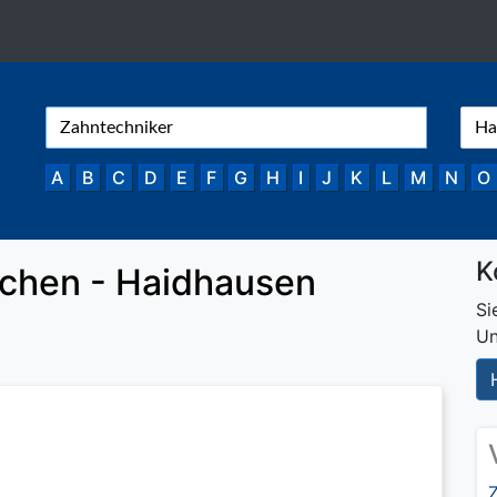
A
B
C
D
E
F
G
H
I
J
K
L
M
N
O
K
chen - Haidhausen
Si
Un