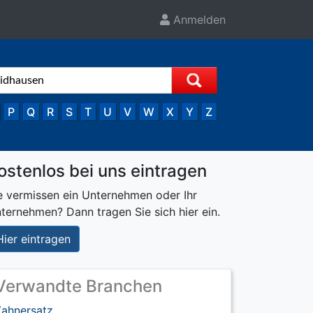
Anmelden
P
Q
R
S
T
U
V
W
X
Y
Z
ostenlos bei uns eintragen
e vermissen ein Unternehmen oder Ihr
ternehmen? Dann tragen Sie sich hier ein.
Hier eintragen
Verwandte Branchen
Zahnersatz