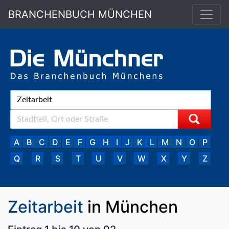
BRANCHENBUCH MÜNCHEN
A
B
C
D
E
F
G
H
I
J
K
L
M
N
O
P
Q
R
S
T
U
V
W
X
Y
Z
Zeitarbeit
in München