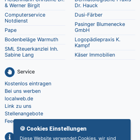
& Werner Birgit
Dr. Hauck
Computerservice
Dusi-Färber
Notdienst
Pasinger Blumenecke
Pape
GmbH
Bodenbeläge Warmuth
Logopädiepraxis K.
Kampf
SML Steuerkanzlei Inh.
Sabine Lang
Käser Immobilien
Service
Kostenlos eintragen
Bei uns werben
localweb.de
Link zu uns
Stellenangebote
Feedback
🍪 Cookies Einstellungen
Info
Diese Website verwendet Cookies, wir sind