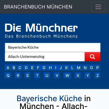
BRANCHENBUCH MÜNCHEN
A
B
C
D
E
F
G
H
I
J
K
L
M
N
O
P
Q
R
S
T
U
V
W
X
Y
Z
Bayerische Küche
in
München - Allach-