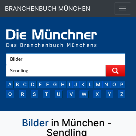
BRANCHENBUCH MÜNCHEN
A
B
C
D
E
F
G
H
I
J
K
L
M
N
O
P
Q
R
S
T
U
V
W
X
Y
Z
Bilder
in München -
Sendling