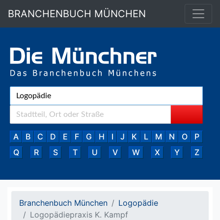
BRANCHENBUCH MÜNCHEN
A
B
C
D
E
F
G
H
I
J
K
L
M
N
O
P
Q
R
S
T
U
V
W
X
Y
Z
Branchenbuch München
Logopädie
Logopädiepraxis K. Kampf