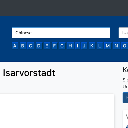
A
B
C
D
E
F
G
H
I
J
K
L
M
N
O
K
 Isarvorstadt
Si
Un
A