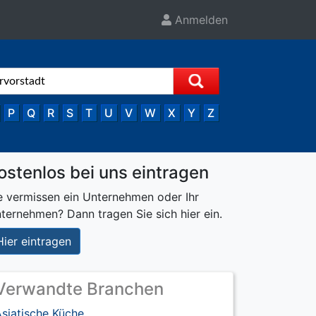
Anmelden
P
Q
R
S
T
U
V
W
X
Y
Z
ostenlos bei uns eintragen
e vermissen ein Unternehmen oder Ihr
ternehmen? Dann tragen Sie sich hier ein.
Hier eintragen
Verwandte Branchen
siatische Küche