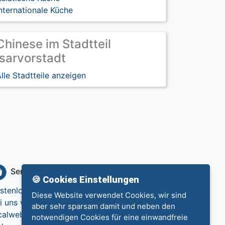
nternationale Küche
Chinese im Stadtteil
Isarvorstadt
lle Stadtteile anzeigen
Service
Info
🍪 Cookies Einstellungen
stenlos eintragen
Datenschutz
Diese Website verwendet Cookies, wir sind
i uns werben
Impressum
aber sehr sparsam damit und neben den
calweb.de
Kontakt
notwendigen Cookies für eine einwandfreie