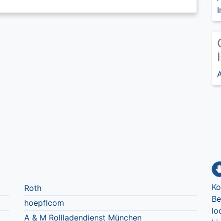
I
A
Ko
Roth
Be
hoepflcom
lo
A & M Rollladendienst München