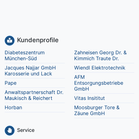
Kundenprofile
Diabeteszentrum
Zahneisen Georg Dr. &
München-Süd
Kimmich Traute Dr.
Jacques Najjar GmbH
Wiendl Elektrotechnik
Karosserie und Lack
AFM
Pape
Entsorgungsbetriebe
GmbH
Anwaltspartnerschaft Dr.
Maukisch & Reichert
Vitas Insititut
Horban
Moosburger Tore &
Zäune GmbH
Service