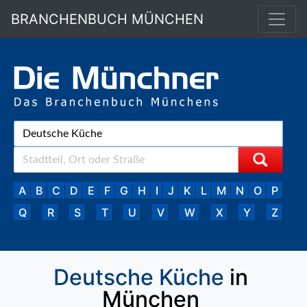
BRANCHENBUCH MÜNCHEN
A
B
C
D
E
F
G
H
I
J
K
L
M
N
O
P
Q
R
S
T
U
V
W
X
Y
Z
Deutsche Küche
in
München