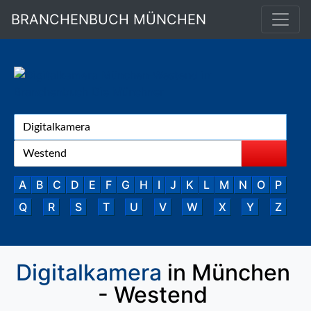
BRANCHENBUCH MÜNCHEN
A
B
C
D
E
F
G
H
I
J
K
L
M
N
O
P
Q
R
S
T
U
V
W
X
Y
Z
Digitalkamera
in München
- Westend