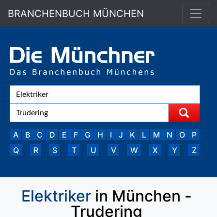
BRANCHENBUCH MÜNCHEN
A
B
C
D
E
F
G
H
I
J
K
L
M
N
O
P
Q
R
S
T
U
V
W
X
Y
Z
Elektriker
in München -
Trudering