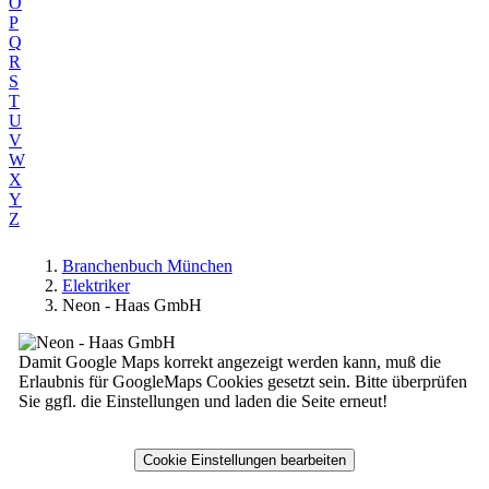
O
P
Q
R
S
T
U
V
W
X
Y
Z
Branchenbuch München
Elektriker
Neon - Haas GmbH
Damit Google Maps korrekt angezeigt werden kann, muß die
Erlaubnis für GoogleMaps Cookies gesetzt sein. Bitte überprüfen
Sie ggfl. die Einstellungen und laden die Seite erneut!
Cookie Einstellungen bearbeiten