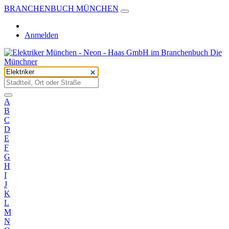
BRANCHENBUCH MÜNCHEN
Anmelden
A
B
C
D
E
F
G
H
I
J
K
L
M
N