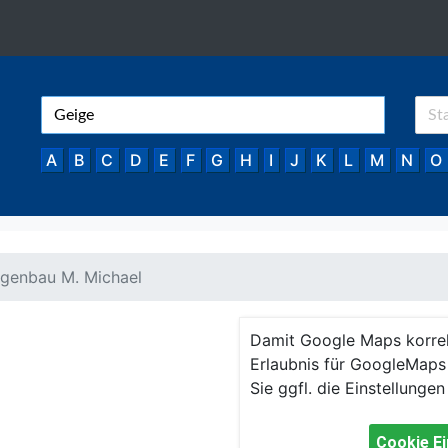
A
B
C
D
E
F
G
H
I
J
K
L
M
N
O
igenbau M. Michael
Damit Google Maps korre
Erlaubnis für GoogleMaps 
Sie ggfl. die Einstellungen
Cookie Ei