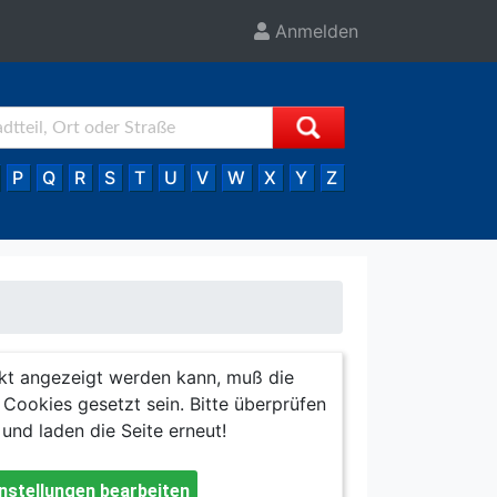
Anmelden
P
Q
R
S
T
U
V
W
X
Y
Z
kt angezeigt werden kann, muß die
Cookies gesetzt sein. Bitte überprüfen
 und laden die Seite erneut!
nstellungen bearbeiten