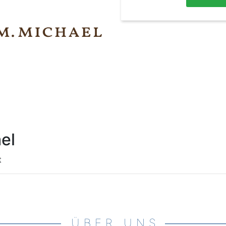
el
t
ÜBER UNS