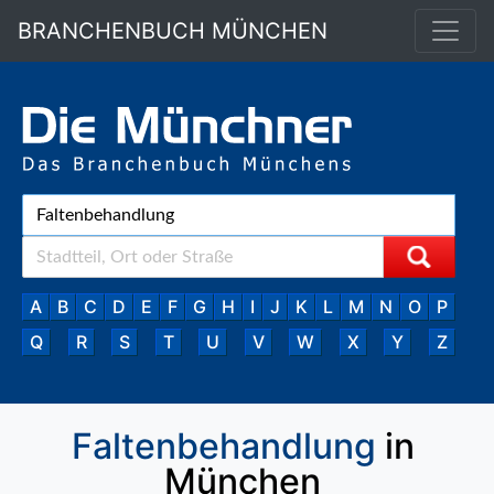
BRANCHENBUCH MÜNCHEN
A
B
C
D
E
F
G
H
I
J
K
L
M
N
O
P
Q
R
S
T
U
V
W
X
Y
Z
Faltenbehandlung
in
München