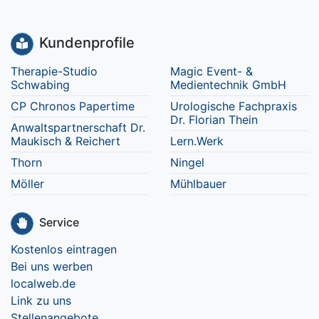
Kundenprofile
Therapie-Studio
Magic Event- &
Schwabing
Medientechnik GmbH
CP Chronos Papertime
Urologische Fachpraxis
Dr. Florian Thein
Anwaltspartnerschaft Dr.
Maukisch & Reichert
Lern.Werk
Thorn
Ningel
Möller
Mühlbauer
Service
Kostenlos eintragen
Bei uns werben
localweb.de
Link zu uns
Stellenangebote