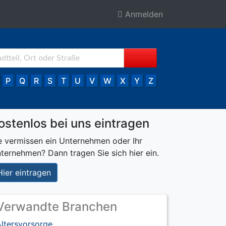
Anmelden
P
Q
R
S
T
U
V
W
X
Y
Z
ostenlos bei uns eintragen
e vermissen ein Unternehmen oder Ihr
ternehmen? Dann tragen Sie sich hier ein.
Hier eintragen
Verwandte Branchen
ltersvorsorge