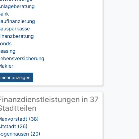
Anlageberatung
Bank
Baufinanzierung
Bausparkasse
Finanzberatung
Fonds
Leasing
Lebensversicherung
Makler
mehr anzeigen
Finanzdienstleistungen in 37
Stadtteilen
Maxvorstadt (38)
ltstadt (26)
Bogenhausen (20)