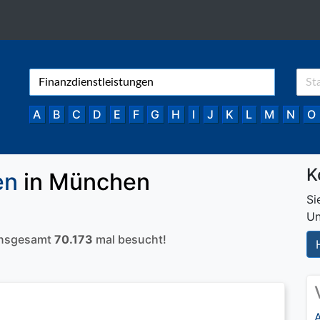
A
B
C
D
E
F
G
H
I
J
K
L
M
N
O
K
en
in München
Si
Un
 insgesamt
70.173
mal besucht!
A