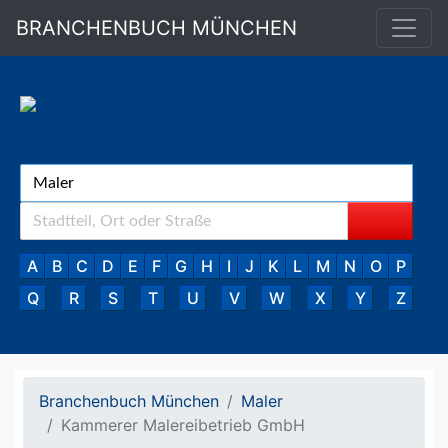
BRANCHENBUCH MÜNCHEN
A
B
C
D
E
F
G
H
I
J
K
L
M
N
O
P
Q
R
S
T
U
V
W
X
Y
Z
Branchenbuch München
Maler
Kammerer Malereibetrieb GmbH