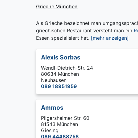
Grieche München
Als Grieche bezeichnet man umgangssprachl
griechischen Restaurant versteht man ein
R
Essen spezialisiert hat.
[mehr anzeigen]
Alexis Sorbas
Wendl-Dietrich-Str. 24
80634 München
Neuhausen
089 18951959
Ammos
Pilgersheimer Str. 60
81543 München
Giesing
089 44488758