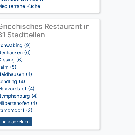
Mediterrane Küche
Griechisches Restaurant in
31 Stadtteilen
Schwabing (9)
Neuhausen (6)
iesing (6)
aim (5)
Haidhausen (4)
endling (4)
Maxvorstadt (4)
Nymphenburg (4)
ilbertshofen (4)
Ramersdorf (3)
mehr anzeigen