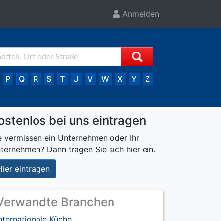
Anmelden
P
Q
R
S
T
U
V
W
X
Y
Z
ostenlos bei uns eintragen
e vermissen ein Unternehmen oder Ihr
ternehmen? Dann tragen Sie sich hier ein.
Hier eintragen
Verwandte Branchen
nternationale Küche