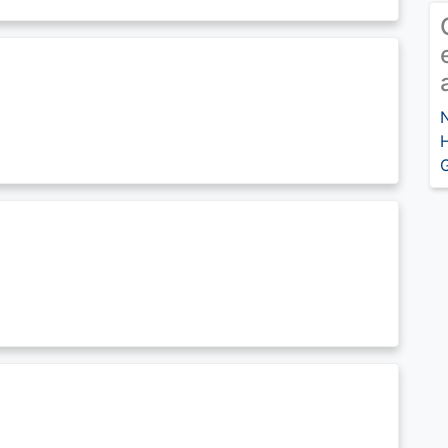
N
H
G