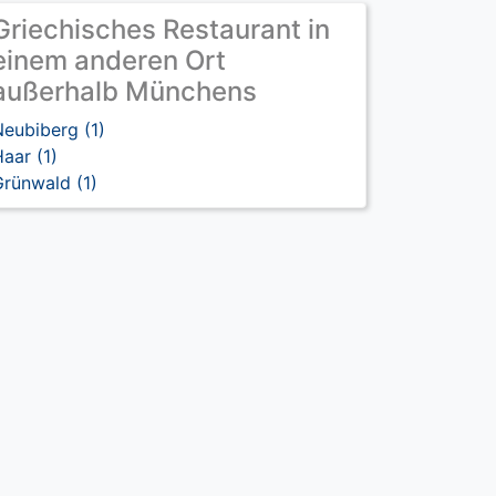
Griechisches Restaurant in
einem anderen Ort
außerhalb Münchens
eubiberg (1)
aar (1)
rünwald (1)