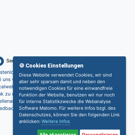
Service
Info
🍪 Cookies Einstellungen
stenlos eintragen
Datenschutz
Diese Website verwendet Cookies, wir sind
i uns werben
Impressum
aber sehr sparsam damit und neben den
calweb.de
Kontakt
notwendigen Cookies für eine einwandfreie
nk zu uns
Funktion der Website, benutzen wir nur noch
ellenangebote
für interne Statistikzwecke die Webanalyse
edback
Software Matomo. Für weitere Infos bzgl. des
Datenschutzes, können Sie den folgenden Link
anklicken:
Weitere Infos
Alle akzeptieren
Personalisieren