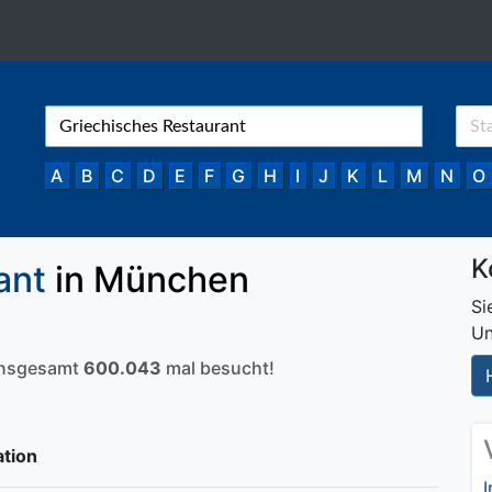
A
B
C
D
E
F
G
H
I
J
K
L
M
N
O
K
ant
in München
Si
Un
 insgesamt
600.043
mal besucht!
ation
I