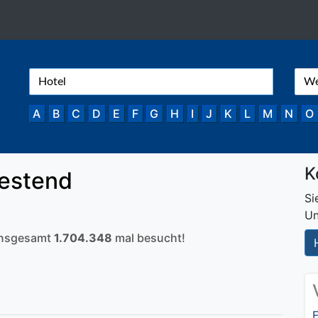
A
B
C
D
E
F
G
H
I
J
K
L
M
N
O
K
estend
Si
Un
 insgesamt
1.704.348
mal besucht!