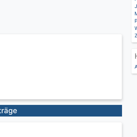
A
träge