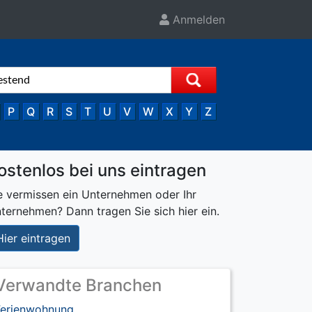
Anmelden
P
Q
R
S
T
U
V
W
X
Y
Z
ostenlos bei uns eintragen
e vermissen ein Unternehmen oder Ihr
ternehmen? Dann tragen Sie sich hier ein.
Hier eintragen
Verwandte Branchen
Ferienwohnung