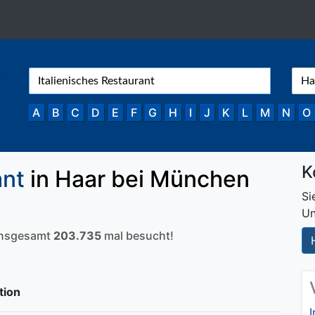
A
B
C
D
E
F
G
H
I
J
K
L
M
N
O
K
ant
in Haar bei München
Si
Un
 insgesamt
203.735
mal besucht!
tion
I