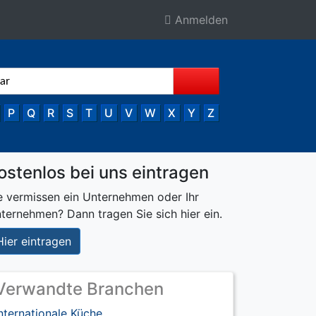
Anmelden
P
Q
R
S
T
U
V
W
X
Y
Z
ostenlos bei uns eintragen
e vermissen ein Unternehmen oder Ihr
ternehmen? Dann tragen Sie sich hier ein.
Hier eintragen
Verwandte Branchen
nternationale Küche