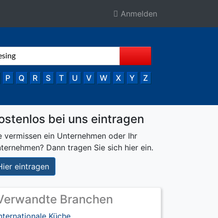
Anmelden
P
Q
R
S
T
U
V
W
X
Y
Z
ostenlos bei uns eintragen
e vermissen ein Unternehmen oder Ihr
ternehmen? Dann tragen Sie sich hier ein.
Hier eintragen
Verwandte Branchen
nternationale Küche