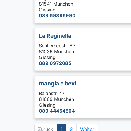
81541 München
Giesing
089 69396990
La Reginella
Schlierseestr. 83
81539 München
Giesing
089 6972085
mangia e bevi
Balanstr. 47
81669 München
Giesing
089 44454504
Zurück
1
2
Weiter