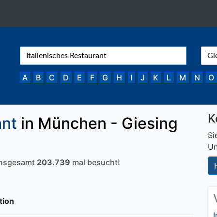
A
B
C
D
E
F
G
H
I
J
K
L
M
N
O
K
ant
in München - Giesing
Si
Un
 insgesamt
203.739
mal besucht!
tion
I