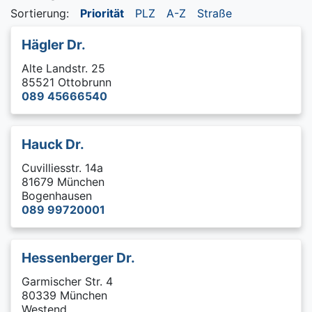
Sortierung:
Priorität
PLZ
A-Z
Straße
Hägler Dr.
Alte Landstr. 25
85521 Ottobrunn
089 45666540
Hauck Dr.
Cuvilliesstr. 14a
81679 München
Bogenhausen
089 99720001
Hessenberger Dr.
Garmischer Str. 4
80339 München
Westend