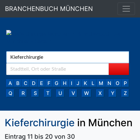
BRANCHENBUCH MÜNCHEN
A
B
C
D
E
F
G
H
I
J
K
L
M
N
O
P
Q
R
S
T
U
V
W
X
Y
Z
Kieferchirurgie
in München
Eintrag 11 bis 20 von 30