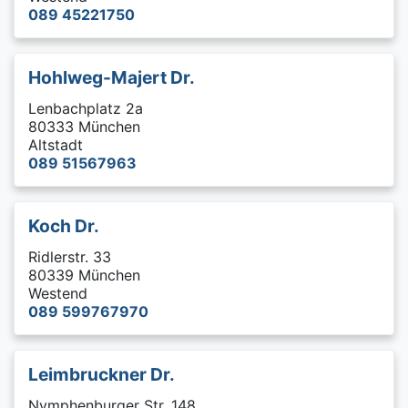
089 45221750
Hohlweg-Majert Dr.
Lenbachplatz 2a
80333 München
Altstadt
089 51567963
Koch Dr.
Ridlerstr. 33
80339 München
Westend
089 599767970
Leimbruckner Dr.
Nymphenburger Str. 148